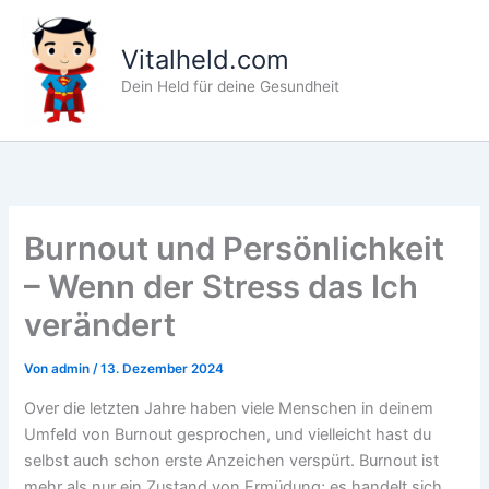
Zum
Inhalt
Vitalheld.com
springen
Dein Held für deine Gesundheit
Burnout und Persönlichkeit
– Wenn der Stress das Ich
verändert
Von
admin
/
13. Dezember 2024
Over die letzten Jahre haben viele Menschen in deinem
Umfeld von Burnout gesprochen, und vielleicht hast du
selbst auch schon erste Anzeichen verspürt. Burnout ist
mehr als nur ein Zustand von Ermüdung; es handelt sich