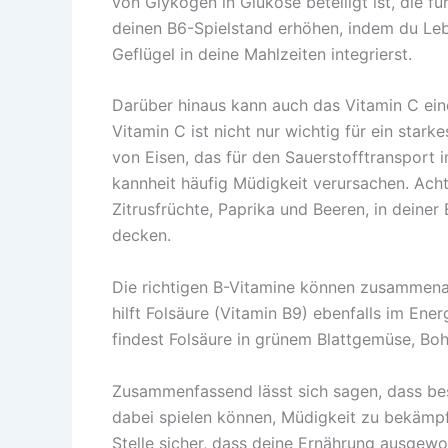
von Glykogen in Glukose beteiligt ist, die fü
deinen B6-Spielstand erhöhen, indem du Leb
Geflügel in deine Mahlzeiten integrierst.
Darüber hinaus kann auch das Vitamin C eine
Vitamin C ist nicht nur wichtig für ein sta
von Eisen, das für den Sauerstofftransport im
kannheit häufig Müdigkeit verursachen. Ac
Zitrusfrüchte, Paprika und Beeren, in deine
decken.
Die richtigen B-Vitamine können zusammenar
hilft Folsäure (Vitamin B9) ebenfalls im En
findest Folsäure in grünem Blattgemüse, Bo
Zusammenfassend lässt sich sagen, dass bes
dabei spielen können, Müdigkeit zu bekämpf
Stelle sicher, dass deine Ernährung ausgewo