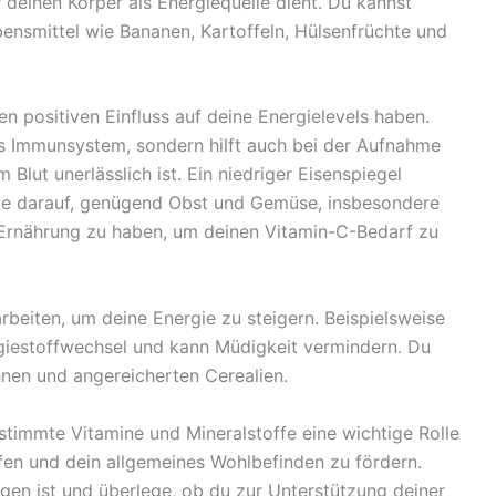
r deinen Körper als Energiequelle dient. Du kannst
ensmittel wie Bananen, Kartoffeln, Hülsenfrüchte und
n positiven Einfluss auf deine Energielevels haben.
rkes Immunsystem, sondern hilft auch bei der Aufnahme
 Blut unerlässlich ist. Ein niedriger Eisenspiegel
hte darauf, genügend Obst und Gemüse, insbesondere
r Ernährung zu haben, um deinen Vitamin-C-Bedarf zu
beiten, um deine Energie zu steigern. Beispielsweise
ergiestoffwechsel und kann Müdigkeit vermindern. Du
hnen und angereicherten Cerealien.
timmte Vitamine und Mineralstoffe eine wichtige Rolle
en und dein allgemeines Wohlbefinden zu fördern.
gen ist und überlege, ob du zur Unterstützung deiner