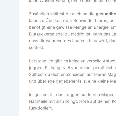
kann Wunder wirken, ohne dass du dich schw
Zusätzlich solltest du auch an die
gesundhei
kann zu Übelkeit oder Schwindel führen, be
benötigt eine gewisse Menge an Energie, um
Blutzuckerspiegel zu niedrig ist, kann das
dass dir während des Laufens blau wird, dan
solltest.
Letztendlich gibt es keine universelle Antwor
joggen. Es hängt viel von deiner persönlich
Solltest du dich entscheiden, auf leeren Mag
und überlege gegebenenfalls, eine kleine Mah
Insgesamt ist das Joggen auf leeren Magen e
Nachteile mit sich bringt. Höre auf deinen K
funktioniert.