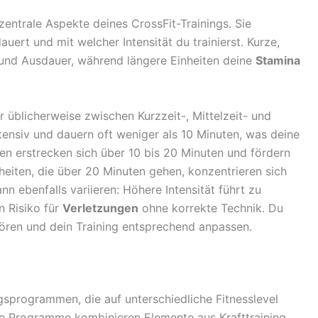
zentrale Aspekte deines CrossFit-Trainings. Sie
uert und mit welcher Intensität du trainierst. Kurze,
und Ausdauer, während längere Einheiten deine
Stamina
 üblicherweise zwischen Kurzzeit-, Mittelzeit- und
ntensiv und dauern oft weniger als 10 Minuten, was deine
ten erstrecken sich über 10 bis 20 Minuten und fördern
heiten, die über 20 Minuten gehen, konzentrieren sich
nn ebenfalls variieren: Höhere Intensität führt zu
n Risiko für
Verletzungen
ohne korrekte Technik. Du
s hören und dein Training entsprechend anpassen.
ngsprogrammen, die auf unterschiedliche Fitnesslevel
se Programme kombinieren Elemente aus Krafttraining,