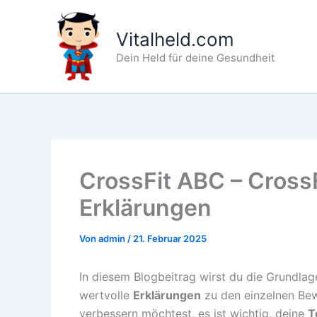
Zum
Inhalt
Vitalheld.com
springen
Dein Held für deine Gesundheit
CrossFit ABC – Cross
Erklärungen
Von
admin
/
21. Februar 2025
In diesem Blogbeitrag wirst du die Grundla
wertvolle
Erklärungen
zu den einzelnen Bew
verbessern möchtest, es ist wichtig, deine
T